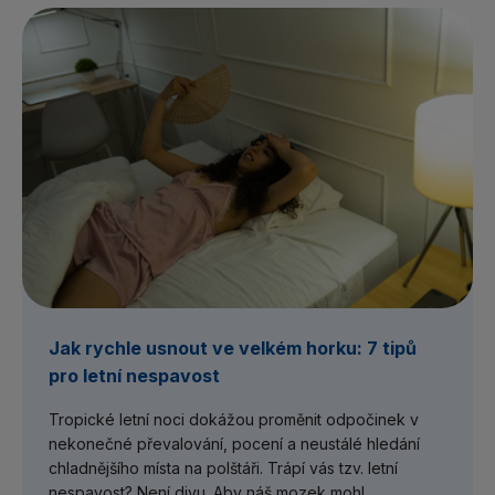
Jak rychle usnout ve velkém horku: 7 tipů
pro letní nespavost
Tropické letní noci dokážou proměnit odpočinek v
nekonečné převalování, pocení a neustálé hledání
chladnějšího místa na polštáři. Trápí vás tzv. letní
nespavost? Není divu. Aby náš mozek mohl...