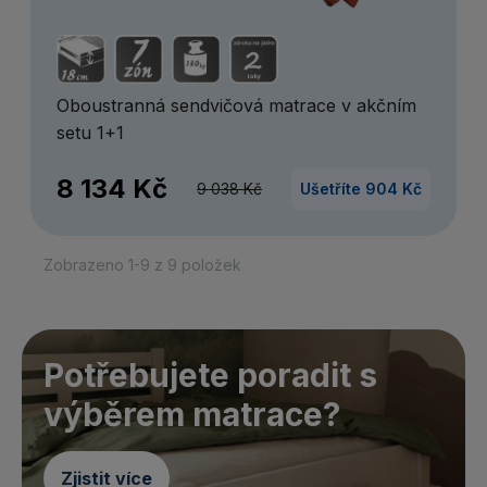
Oboustranná sendvičová matrace v akčním
setu 1+1
8 134 Kč
9 038 Kč
Ušetříte 904 Kč
Zobrazeno 1-9 z 9 položek
Potřebujete poradit s
výběrem matrace?
Zjistit více