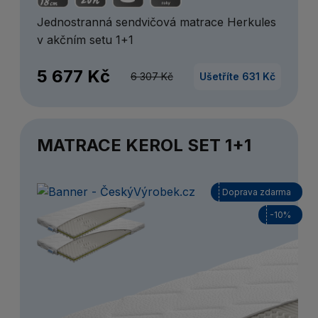
Jednostranná sendvičová matrace Herkules
v akčním setu 1+1
5 677 Kč
6 307 Kč
Ušetříte 631 Kč
MATRACE KEROL SET 1+1
Doprava zdarma
-10%