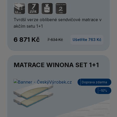
Tvrdší verze oblíbené sendvičové matrace v
akčím setu 1+1
6 871 Kč
7 634 Kč
Ušetříte 763 Kč
MATRACE WINONA SET 1+1
Doprava zdarma
-10%