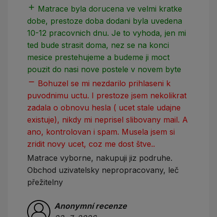
add
add
Matrace byla dorucena ve velmi kratke
dobe, prestoze doba dodani byla uvedena
10-12 pracovnich dnu. Je to vyhoda, jen mi
ted bude strasit doma, nez se na konci
mesice prestehujeme a budeme ji moct
pouzit do nasi nove postele v novem byte
remove
Bohuzel se mi nezdarilo prihlaseni k
puvodnimu uctu. I prestoze jsem nekolikrat
zadala o obnovu hesla ( ucet stale udajne
existuje), nikdy mi neprisel slibovany mail. A
ano, kontrolovan i spam. Musela jsem si
zridit novy ucet, coz me dost štve..
Matrace vyborne, nakupuji jiz podruhe.
Obchod uzivatelsky nepropracovany, leč
přežitelny
Anonymní recenze