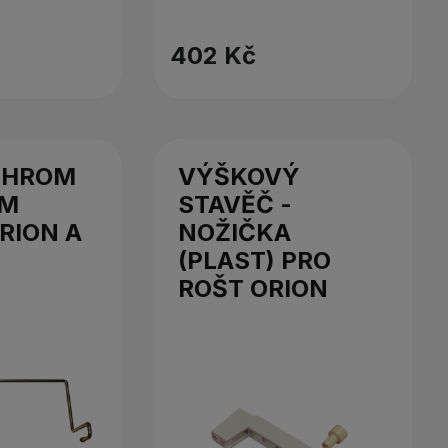
402 Kč
CHROM
VÝŠKOVÝ
ŮM
STAVĚČ -
ORION A
NOŽIČKA
(PLAST) PRO
ROŠT ORION