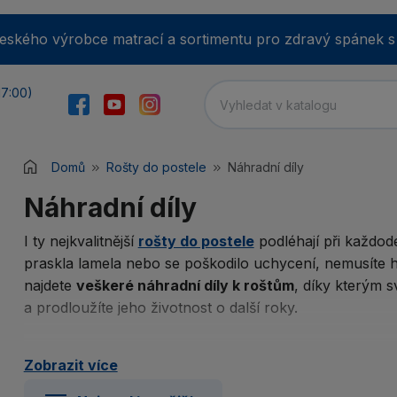
ského výrobce matrací a sortimentu pro zdravý spánek s víc
17:00)
Domů
Rošty do postele
Náhradní díly
E-m
Náhradní díly
I ty nejkvalitnější
rošty do postele
podléhají při každo
praskla lamela nebo se poškodilo uchycení, nemusíte h
He
najdete
veškeré náhradní díly k roštům
, díky kterým 
a prodloužíte jeho životnost o další roky.
Min
Co všechno u nás najdete?
Zobrazit více
Zap
Naše nabídka pokrývá to nejdůležitější, co můžete pr