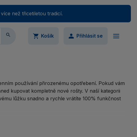
e než třicetiletou tradicí.

Košík
Přihlásit se
ail
Váš nákupný košík je momentálne prázdny.
Přidejte produkty do košíku.
denním používání přirozenému opotřebení. Pokud vám
ned kupovat kompletně nové rošty. V naší kategorii
slo
svému lůžku snadno a rychle vrátíte 100% funkčnost
Ukázat
imálně 5 znaků
omněli jste své heslo?
o drobnou opravu lůžka potřebovat. Zaměřujeme se na