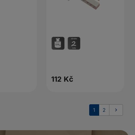
112 Kč
Další
1
2
