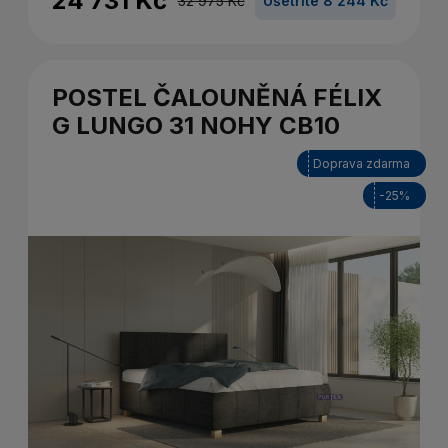
24 731 Kč
32 975 Kč
Ušetříte 8 244 Kč
POSTEL ČALOUNĚNÁ FÉLIX
G LUNGO 31 NOHY CB10
Doprava zdarma
-25%