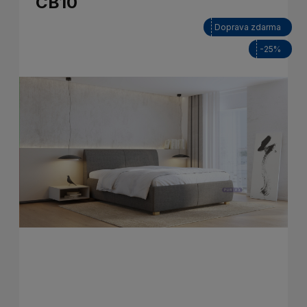
CB10
Doprava zdarma
-25%