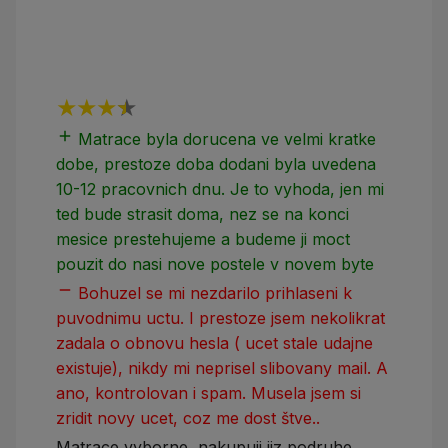
add
add
Matrace byla dorucena ve velmi kratke
dobe, prestoze doba dodani byla uvedena
10-12 pracovnich dnu. Je to vyhoda, jen mi
ted bude strasit doma, nez se na konci
mesice prestehujeme a budeme ji moct
pouzit do nasi nove postele v novem byte
remove
Bohuzel se mi nezdarilo prihlaseni k
puvodnimu uctu. I prestoze jsem nekolikrat
zadala o obnovu hesla ( ucet stale udajne
existuje), nikdy mi neprisel slibovany mail. A
ano, kontrolovan i spam. Musela jsem si
zridit novy ucet, coz me dost štve..
Matrace vyborne, nakupuji jiz podruhe.