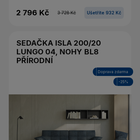
2 796 Kč
3 728 Kč
Ušetříte 932 Kč
SEDAČKA ISLA 200/20
LUNGO 04, NOHY BL8
PŘÍRODNÍ
Doprava zdarma
-25%