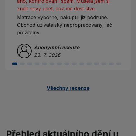
ano, kontrolovan i spam. Musela jsem si
zridit novy ucet, coz me dost štve..
Matrace vyborne, nakupuji jiz podruhe.
Obchod uzivatelsky nepropracovany, leč
přežitelny
Anonymní recenze
23. 7. 2026
Všechny recenze
Přehled aktuálního dění u