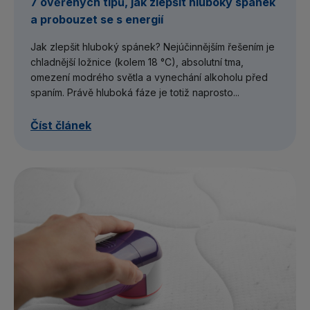
7 ověřených tipů, jak zlepšit hluboký spánek
a probouzet se s energií
Jak zlepšit hluboký spánek? Nejúčinnějším řešením je
chladnější ložnice (kolem 18 °C), absolutní tma,
omezení modrého světla a vynechání alkoholu před
spaním. Právě hluboká fáze je totiž naprosto...
Číst článek