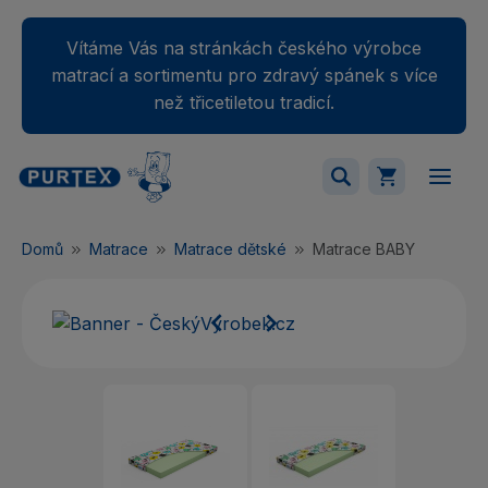
Vítáme Vás na stránkách českého výrobce
matrací a sortimentu pro zdravý spánek s více
než třicetiletou tradicí.
Váš nákupný košík je momentálne prázdny.
Domů
Matrace
Matrace dětské
Matrace BABY
Přidejte produkty do košíku.

