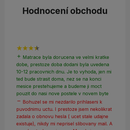
Hodnocení obchodu
add
add
Matrace byla dorucena ve velmi kratke
dobe, prestoze doba dodani byla uvedena
10-12 pracovnich dnu. Je to vyhoda, jen mi
ted bude strasit doma, nez se na konci
mesice prestehujeme a budeme ji moct
pouzit do nasi nove postele v novem byte
remove
Bohuzel se mi nezdarilo prihlaseni k
puvodnimu uctu. I prestoze jsem nekolikrat
zadala o obnovu hesla ( ucet stale udajne
existuje), nikdy mi neprisel slibovany mail. A