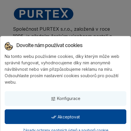
Společnost PURTEX s.r.o., založená v roce
1995, je předním českým výrobcem postelí a
klinicky hodnocených matrací.
Dovolte nám používat cookies
Na tomto webu používáme cookies, díky kterým může web
správně fungovat, vyhodnocujeme díky nim anonymně
návštěvnost nebo vám přizpůsobujeme reklamu na míru.
Odsouhlaste prosím nastavení cookies souborů pro použití
webu.
Konfigurace
tune
done_all
Akceptovat
PURTEX s.r.o.
| Vytvořila digitální agentura
4WORKS
Solutions
Zásady ochrany osobních údajů a souborů cookie