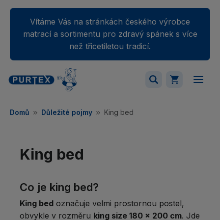
Vítáme Vás na stránkách českého výrobce
matrací a sortimentu pro zdravý spánek s více
než třicetiletou tradicí.
Váš nákupný košík je momentálne prázdny.
Domů
Důležité pojmy
King bed
Přidejte produkty do košíku.
King bed
Co je king bed?
King bed
označuje velmi prostornou postel,
obvykle v rozměru
king size 180 × 200 cm
. Jde