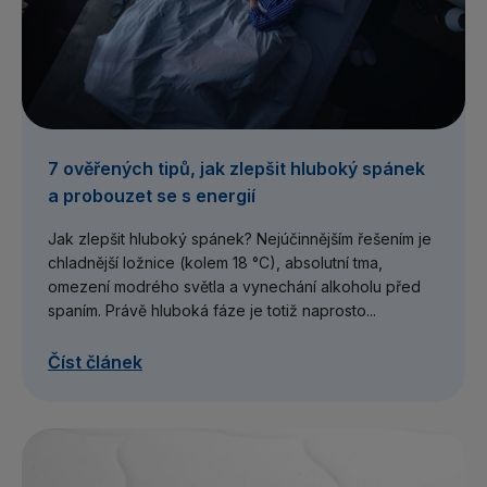
7 ověřených tipů, jak zlepšit hluboký spánek
a probouzet se s energií
Jak zlepšit hluboký spánek? Nejúčinnějším řešením je
chladnější ložnice (kolem 18 °C), absolutní tma,
omezení modrého světla a vynechání alkoholu před
spaním. Právě hluboká fáze je totiž naprosto...
Číst článek