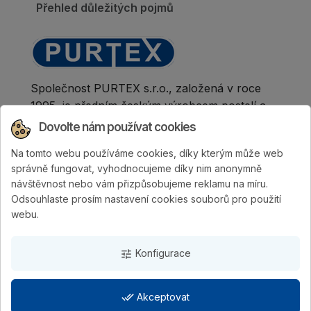
Přehled důležitých pojmů
Společnost PURTEX s.r.o., založená v roce
1995, je předním českým výrobcem postelí a
klinicky hodnocených matrací.
Dovolte nám používat cookies
Na tomto webu používáme cookies, díky kterým může web
správně fungovat, vyhodnocujeme díky nim anonymně
návštěvnost nebo vám přizpůsobujeme reklamu na míru.
Odsouhlaste prosím nastavení cookies souborů pro použití
webu.
Konfigurace
tune
done_all
Akceptovat
PURTEX s.r.o.
| Vytvořila digitální agentura
4WORKS