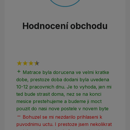
Hodnocení obchodu
add
add
Matrace byla dorucena ve velmi kratke
dobe, prestoze doba dodani byla uvedena
10-12 pracovnich dnu. Je to vyhoda, jen mi
ted bude strasit doma, nez se na konci
mesice prestehujeme a budeme ji moct
pouzit do nasi nove postele v novem byte
remove
Bohuzel se mi nezdarilo prihlaseni k
puvodnimu uctu. I prestoze jsem nekolikrat