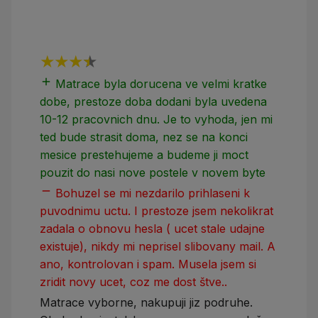
add
add
Matrace byla dorucena ve velmi kratke
dobe, prestoze doba dodani byla uvedena
10-12 pracovnich dnu. Je to vyhoda, jen mi
ted bude strasit doma, nez se na konci
mesice prestehujeme a budeme ji moct
pouzit do nasi nove postele v novem byte
remove
Bohuzel se mi nezdarilo prihlaseni k
puvodnimu uctu. I prestoze jsem nekolikrat
zadala o obnovu hesla ( ucet stale udajne
existuje), nikdy mi neprisel slibovany mail. A
ano, kontrolovan i spam. Musela jsem si
zridit novy ucet, coz me dost štve..
Matrace vyborne, nakupuji jiz podruhe.