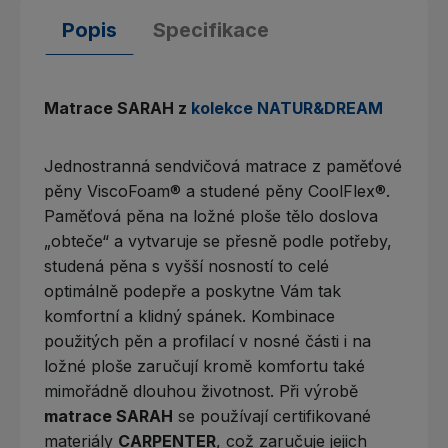
Popis
Specifikace
Matrace SARAH z
kolekce NATUR&DREAM
Jednostranná sendvičová matrace z paměťové
pěny ViscoFoam® a studené pěny CoolFlex®.
Paměťová pěna na ložné ploše tělo doslova
„obteče“ a vytvaruje se přesně podle potřeby,
studená pěna s vyšší nosností to celé
optimálně podepře a poskytne Vám tak
komfortní a klidný spánek. Kombinace
použitých pěn a profilací v nosné části i na
ložné ploše zaručují kromě komfortu také
mimořádně dlouhou životnost. Při výrobě
matrace SARAH
se používají certifikované
materiály
CARPENTER
, což zaručuje jejich