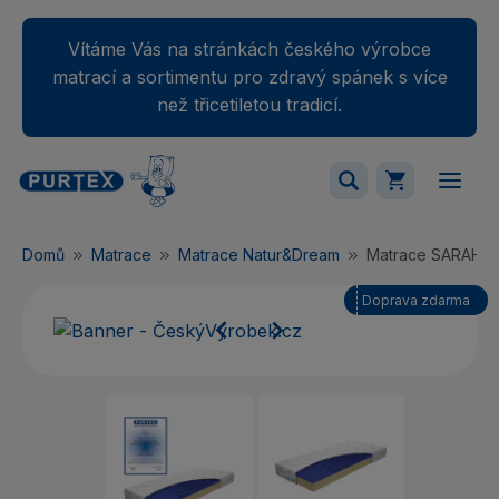
Vítáme Vás na stránkách českého výrobce
matrací a sortimentu pro zdravý spánek s více
než třicetiletou tradicí.
Váš nákupný košík je momentálne prázdny.
Domů
Matrace
Matrace Natur&Dream
Matrace SARAH
Přidejte produkty do košíku.
Doprava zdarma

