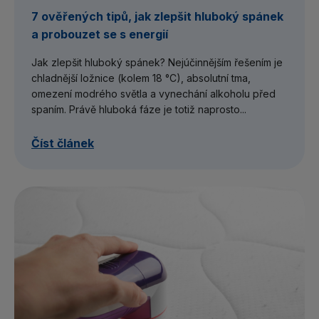
7 ověřených tipů, jak zlepšit hluboký spánek
a probouzet se s energií
Jak zlepšit hluboký spánek? Nejúčinnějším řešením je
chladnější ložnice (kolem 18 °C), absolutní tma,
omezení modrého světla a vynechání alkoholu před
spaním. Právě hluboká fáze je totiž naprosto...
Číst článek