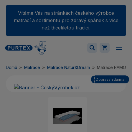
Vítáme Vás na stránkách českého výrobce
matrací a sortimentu pro zdravý spánek s více
než třicetiletou tradicí.
Váš nákupný košík je momentálne prázdny.
Domů
Matrace
Matrace Natur&Dream
Matrace RAMON
Přidejte produkty do košíku.
Doprava zdarma