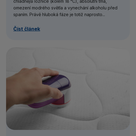
chladnější ložnice (kolem 18 °C), absolutní tma,
omezení modrého světla a vynechání alkoholu před
spaním. Právě hluboká fáze je totiž naprosto...
Číst článek