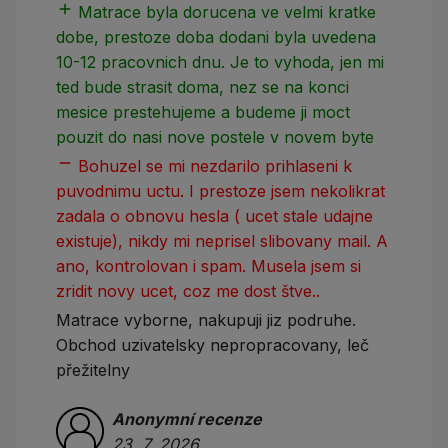
add
add
Matrace byla dorucena ve velmi kratke
dobe, prestoze doba dodani byla uvedena
10-12 pracovnich dnu. Je to vyhoda, jen mi
ted bude strasit doma, nez se na konci
mesice prestehujeme a budeme ji moct
pouzit do nasi nove postele v novem byte
remove
Bohuzel se mi nezdarilo prihlaseni k
puvodnimu uctu. I prestoze jsem nekolikrat
zadala o obnovu hesla ( ucet stale udajne
existuje), nikdy mi neprisel slibovany mail. A
ano, kontrolovan i spam. Musela jsem si
zridit novy ucet, coz me dost štve..
Matrace vyborne, nakupuji jiz podruhe.
Obchod uzivatelsky nepropracovany, leč
přežitelny
Anonymní recenze
23. 7. 2026