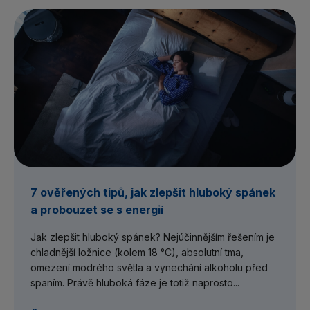
7 ověřených tipů, jak zlepšit hluboký spánek
a probouzet se s energií
Jak zlepšit hluboký spánek? Nejúčinnějším řešením je
chladnější ložnice (kolem 18 °C), absolutní tma,
omezení modrého světla a vynechání alkoholu před
spaním. Právě hluboká fáze je totiž naprosto...