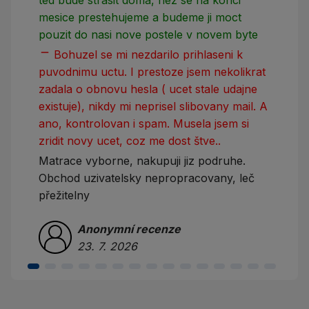
mesice prestehujeme a budeme ji moct
pouzit do nasi nove postele v novem byte
remove
Bohuzel se mi nezdarilo prihlaseni k
puvodnimu uctu. I prestoze jsem nekolikrat
zadala o obnovu hesla ( ucet stale udajne
existuje), nikdy mi neprisel slibovany mail. A
ano, kontrolovan i spam. Musela jsem si
zridit novy ucet, coz me dost štve..
Matrace vyborne, nakupuji jiz podruhe.
Obchod uzivatelsky nepropracovany, leč
přežitelny
Anonymní recenze
23. 7. 2026