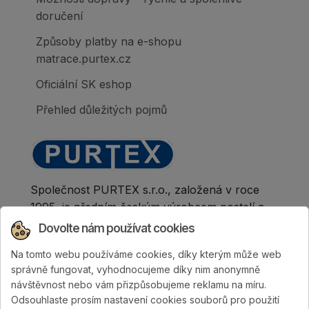
doručení
Způsoby platby na e-shopu
matrace.purtex.cz
Oficiální SK eshop
Přehled důležitých pojmů
Společnost PURTEX s.r.o., založená v roce
1995, je předním českým výrobcem postelí a
klinicky hodnocených matrací.
Dovolte nám používat cookies
Na tomto webu používáme cookies, díky kterým může web
správně fungovat, vyhodnocujeme díky nim anonymně
návštěvnost nebo vám přizpůsobujeme reklamu na míru.
Odsouhlaste prosím nastavení cookies souborů pro použití