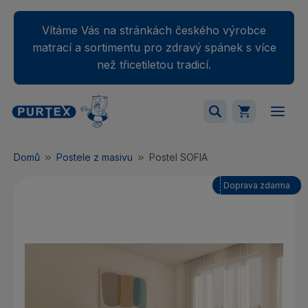
Vítáme Vás na stránkách českého výrobce
matrací a sortimentu pro zdravý spánek s více
než třicetiletou tradicí.
Váš nákupný košík je momentálne prázdny.
Domů
Postele z masivu
Postel SOFIA
Přidejte produkty do košíku.
Doprava zdarma