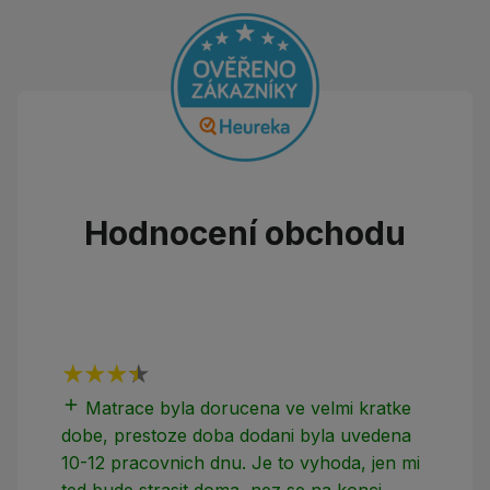
Hodnocení obchodu
add
add
Matrace byla dorucena ve velmi kratke
dobe, prestoze doba dodani byla uvedena
10-12 pracovnich dnu. Je to vyhoda, jen mi
ted bude strasit doma, nez se na konci