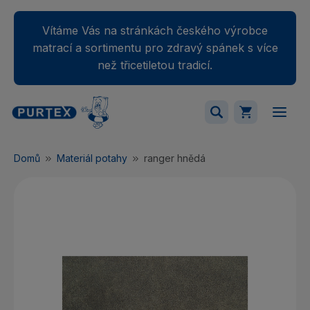
Vítáme Vás na stránkách českého výrobce
matrací a sortimentu pro zdravý spánek s více
než třicetiletou tradicí.
Váš nákupný košík je momentálne prázdny.
Domů
Materiál potahy
ranger hnědá
Přidejte produkty do košíku.