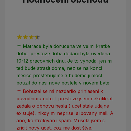
add
add
Matrace byla dorucena ve velmi kratke
dobe, prestoze doba dodani byla uvedena
10-12 pracovnich dnu. Je to vyhoda, jen mi
ted bude strasit doma, nez se na konci
mesice prestehujeme a budeme ji moct
pouzit do nasi nove postele v novem byte
remove
Bohuzel se mi nezdarilo prihlaseni k
puvodnimu uctu. I prestoze jsem nekolikrat
zadala o obnovu hesla ( ucet stale udajne
existuje), nikdy mi neprisel slibovany mail. A
ano, kontrolovan i spam. Musela jsem si
zridit novy ucet, coz me dost štve..