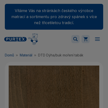
Vítáme Vás na stránkách českého výrobce
matrací a sortimentu pro zdravý spánek s více
než třicetiletou tradicí.
Váš nákupný košík je momentálne prázdny.
Domů
Materiál
DTD Dýha/buk moření tabák
Přidejte produkty do košíku.