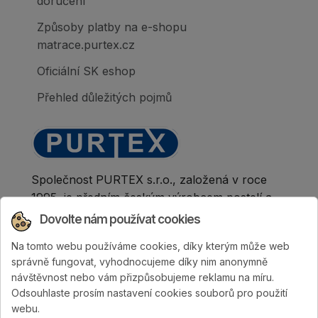
doručení
Způsoby platby na e-shopu
matrace.purtex.cz
Oficiální SK eshop
Přehled důležitých pojmů
Společnost PURTEX s.r.o., založená v roce
1995, je předním českým výrobcem postelí a
klinicky hodnocených matrací.
Dovolte nám používat cookies
Na tomto webu používáme cookies, díky kterým může web
správně fungovat, vyhodnocujeme díky nim anonymně
návštěvnost nebo vám přizpůsobujeme reklamu na míru.
Odsouhlaste prosím nastavení cookies souborů pro použití
webu.