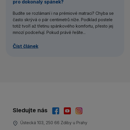
pro dokonalý spánek?
Budíte se rozlámaní i na prémiové matraci? Chyba se
často skrývá o pár centimetrů níže. Podklad postele
totiž tvoří až třetinu spánkového komfortu, přesto jej
mnozí podceňují. Pokud právě řešíte...
Číst článek
Sledujte nás
Ústecká 103, 250 66 Zdiby u Prahy