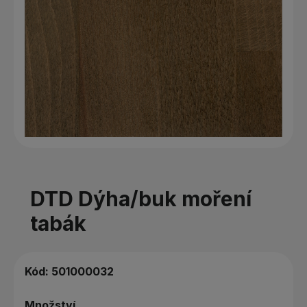
DTD Dýha/buk moření
tabák
Kód:
501000032
Množství