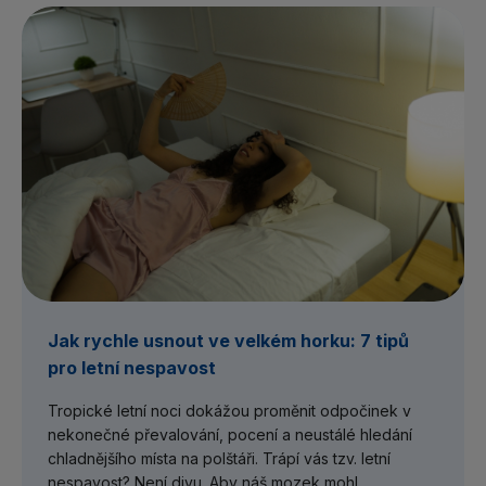
Jak rychle usnout ve velkém horku: 7 tipů
pro letní nespavost
Tropické letní noci dokážou proměnit odpočinek v
nekonečné převalování, pocení a neustálé hledání
chladnějšího místa na polštáři. Trápí vás tzv. letní
nespavost? Není divu. Aby náš mozek mohl...