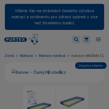
Vítáme Vás na stránkách českého výrobce
matrací a sortimentu pro zdravý spánek s více
než třicetiletou tradicí.
Váš nákupný košík je momentálne prázdny.
Domů
Matrace
Matrace medical
matrace ANDEMA CLAS
Přidejte produkty do košíku.
Doprava zdarma

