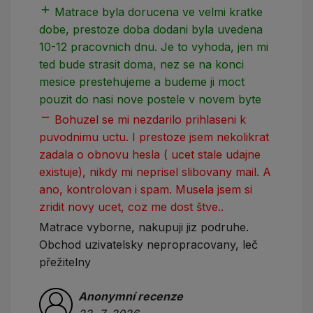
add
add
Matrace byla dorucena ve velmi kratke
dobe, prestoze doba dodani byla uvedena
10-12 pracovnich dnu. Je to vyhoda, jen mi
ted bude strasit doma, nez se na konci
mesice prestehujeme a budeme ji moct
pouzit do nasi nove postele v novem byte
remove
Bohuzel se mi nezdarilo prihlaseni k
puvodnimu uctu. I prestoze jsem nekolikrat
zadala o obnovu hesla ( ucet stale udajne
existuje), nikdy mi neprisel slibovany mail. A
ano, kontrolovan i spam. Musela jsem si
zridit novy ucet, coz me dost štve..
Matrace vyborne, nakupuji jiz podruhe.
Obchod uzivatelsky nepropracovany, leč
přežitelny
Anonymní recenze