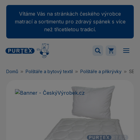
Vítáme Vás na stránkách českého výrobce
matrací a sortimentu pro zdravý spánek s více
než třicetiletou tradicí.
Váš nákupný košík je momentálne prázdny.
Domů
Polštáře a bytový textil
Polštáře a přikrývky
SET 
Přidejte produkty do košíku.