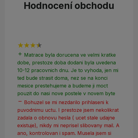
Hodnocení obchodu
add
add
Matrace byla dorucena ve velmi kratke
dobe, prestoze doba dodani byla uvedena
10-12 pracovnich dnu. Je to vyhoda, jen mi
ted bude strasit doma, nez se na konci
mesice prestehujeme a budeme ji moct
pouzit do nasi nove postele v novem byte
remove
Bohuzel se mi nezdarilo prihlaseni k
puvodnimu uctu. I prestoze jsem nekolikrat
zadala o obnovu hesla ( ucet stale udajne
existuje), nikdy mi neprisel slibovany mail. A
ano, kontrolovan i spam. Musela jsem si