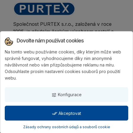
Společnost PURTEX s.r.o., založená v roce
1995, je předním českým výrobcem postelí a
klinicky hodnocených matrací.
Dovolte nám používat cookies
Na tomto webu používáme cookies, díky kterým může web
správně fungovat, vyhodnocujeme díky nim anonymně
návštěvnost nebo vám přizpůsobujeme reklamu na míru.
Odsouhlaste prosím nastavení cookies souborů pro použití
webu.
Konfigurace
tune
done_all
Akceptovat
PURTEX s.r.o.
| Vytvořila digitální agentura
4WORKS
Solutions
Zásady ochrany osobních údajů a souborů cookie