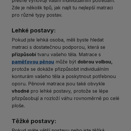
přesně vyhovují vašim individuálním potřebám.
Zde je několik tipů, jak najít tu nejlepší matraci
pro různé typy postav.
Lehké postavy:
Pokud jste lehká osoba, měli byste hledat
matraci s dostatečnou podporou, která se
přizpůsobí
tvaru vašeho těla. Matrace s
paměťovou pěnou
může být
dobrou volbou,
protože se dokáže přizpůsobit individuálním
konturám vašeho těla a poskytnout potřebnou
oporu. Pěnové matrace jsou také obvykle
vhodné
pro lehké postavy, protože se lépe
přizpůsobují a rozloží váhu rovnoměrně po celé
ploše.
Těžké postavy:
Pokud máte větší postavu nebo jste těžká