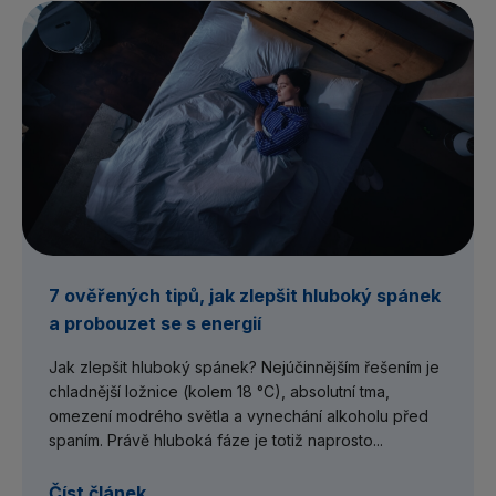
7 ověřených tipů, jak zlepšit hluboký spánek
a probouzet se s energií
Jak zlepšit hluboký spánek? Nejúčinnějším řešením je
chladnější ložnice (kolem 18 °C), absolutní tma,
omezení modrého světla a vynechání alkoholu před
spaním. Právě hluboká fáze je totiž naprosto...
Číst článek