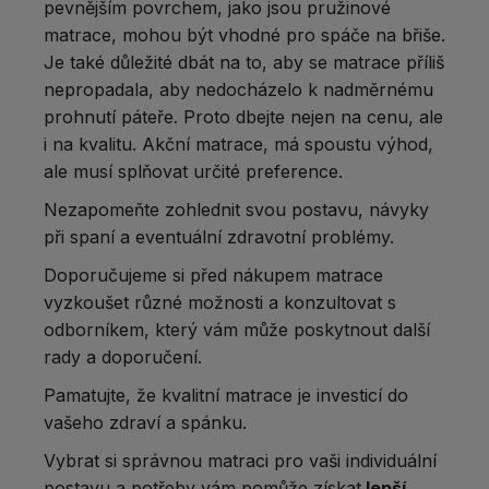
pevnějším povrchem, jako jsou pružinové
matrace, mohou být vhodné pro spáče na břiše.
Je také důležité dbát na to, aby se matrace příliš
nepropadala, aby nedocházelo k nadměrnému
prohnutí páteře. Proto dbejte nejen na cenu, ale
i na kvalitu. Akční matrace, má spoustu výhod,
ale musí splňovat určité preference.
Nezapomeňte zohlednit svou postavu, návyky
při spaní a eventuální zdravotní problémy.
Doporučujeme si před nákupem matrace
vyzkoušet různé možnosti a konzultovat s
odborníkem, který vám může poskytnout další
rady a doporučení.
Pamatujte, že kvalitní matrace je investicí do
vašeho zdraví a spánku.
Vybrat si správnou matraci pro vaši individuální
postavu a potřeby vám pomůže získat
lepší