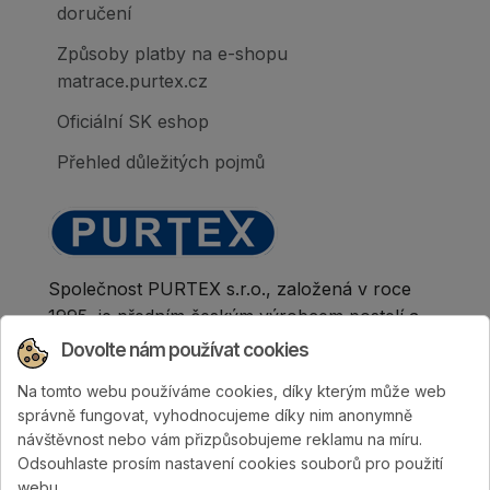
doručení
Způsoby platby na e-shopu
matrace.purtex.cz
Oficiální SK eshop
Přehled důležitých pojmů
Společnost PURTEX s.r.o., založená v roce
1995, je předním českým výrobcem postelí a
klinicky hodnocených matrací.
Dovolte nám používat cookies
Na tomto webu používáme cookies, díky kterým může web
správně fungovat, vyhodnocujeme díky nim anonymně
návštěvnost nebo vám přizpůsobujeme reklamu na míru.
Odsouhlaste prosím nastavení cookies souborů pro použití
webu.