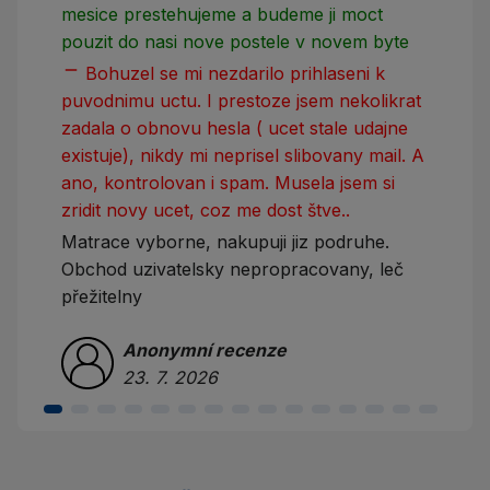
mesice prestehujeme a budeme ji moct
pouzit do nasi nove postele v novem byte
remove
Bohuzel se mi nezdarilo prihlaseni k
puvodnimu uctu. I prestoze jsem nekolikrat
zadala o obnovu hesla ( ucet stale udajne
existuje), nikdy mi neprisel slibovany mail. A
ano, kontrolovan i spam. Musela jsem si
zridit novy ucet, coz me dost štve..
Matrace vyborne, nakupuji jiz podruhe.
Obchod uzivatelsky nepropracovany, leč
přežitelny
Anonymní recenze
23. 7. 2026