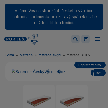
Vítáme Vás na stránkách českého výrobce
matrací a sortimentu pro zdravý spánek s více
než třicetiletou tradicí.
Váš nákupný košík je momentálne prázdny.
Domů
Matrace
Matrace akční
matrace GILIEN
Přidejte produkty do košíku.
Doprava zdarma


-10%