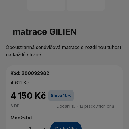
matrace GILIEN
Oboustranná sendvičová matrace s rozdílnou tuhostí
na každé straně
Kód:
200092982
4 611 Kč
4 150 Kč
Sleva 10%
S DPH
Dodání 10 - 12 pracovních dnů
Množství
-
+
Do košíku