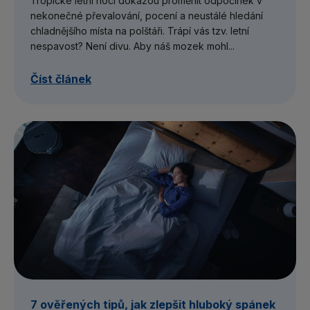
Tropické letní noci dokážou proměnit odpočinek v
nekonečné převalování, pocení a neustálé hledání
chladnějšího místa na polštáři. Trápí vás tzv. letní
nespavost? Není divu. Aby náš mozek mohl...
Číst článek
7 ověřených tipů, jak zlepšit hluboký spánek