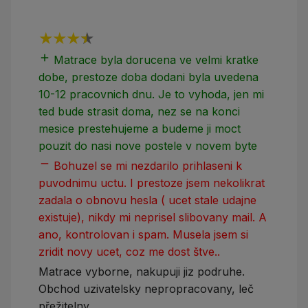
add
add
Matrace byla dorucena ve velmi kratke
dobe, prestoze doba dodani byla uvedena
10-12 pracovnich dnu. Je to vyhoda, jen mi
ted bude strasit doma, nez se na konci
mesice prestehujeme a budeme ji moct
pouzit do nasi nove postele v novem byte
remove
Bohuzel se mi nezdarilo prihlaseni k
puvodnimu uctu. I prestoze jsem nekolikrat
zadala o obnovu hesla ( ucet stale udajne
existuje), nikdy mi neprisel slibovany mail. A
ano, kontrolovan i spam. Musela jsem si
zridit novy ucet, coz me dost štve..
Matrace vyborne, nakupuji jiz podruhe.
Obchod uzivatelsky nepropracovany, leč
přežitelny