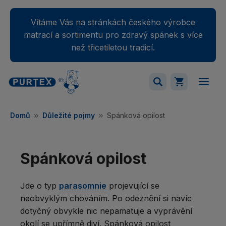
Vítáme Vás na stránkách českého výrobce
matrací a sortimentu pro zdravý spánek s více
než třicetiletou tradicí.
Váš nákupný košík je momentálne prázdny.
Domů
Důležité pojmy
Spánková opilost
Přidejte produkty do košíku.
Spánková opilost
Jde o typ
parasomnie
projevující se
neobvyklým chováním. Po odeznění si navíc
dotyčný obvykle nic nepamatuje a vyprávění
okolí se upřímně diví. Spánková opilost