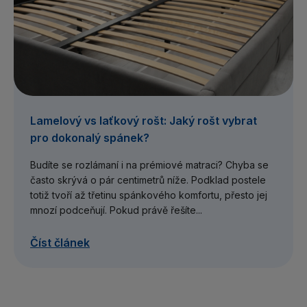
Lamelový vs laťkový rošt: Jaký rošt vybrat
pro dokonalý spánek?
Budíte se rozlámaní i na prémiové matraci? Chyba se
často skrývá o pár centimetrů níže. Podklad postele
totiž tvoří až třetinu spánkového komfortu, přesto jej
mnozí podceňují. Pokud právě řešíte...
Číst článek