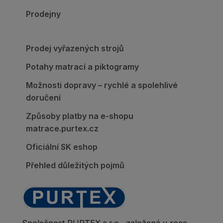
Prodejny
Prodej vyřazených strojů
Potahy matrací a piktogramy
Možnosti dopravy – rychlé a spolehlivé
doručení
Způsoby platby na e-shopu
matrace.purtex.cz
Oficiální SK eshop
Přehled důležitých pojmů
Společnost PURTEX s.r.o., založená v roce