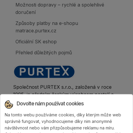
Možnosti dopravy – rychlé a spolehlivé
doručení
Způsoby platby na e-shopu
matrace.purtex.cz
Oficiální SK eshop
Přehled důležitých pojmů
Společnost PURTEX s.r.o., založená v roce
1995, je předním českým výrobcem postelí a
klinicky hodnocených matrací.
Dovolte nám používat cookies
Na tomto webu používáme cookies, díky kterým může web
správně fungovat, vyhodnocujeme díky nim anonymně
návštěvnost nebo vám přizpůsobujeme reklamu na míru.