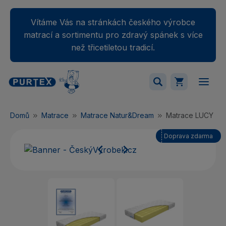
Vítáme Vás na stránkách českého výrobce
matrací a sortimentu pro zdravý spánek s více
než třicetiletou tradicí.
Váš nákupný košík je momentálne prázdny.
Domů
Matrace
Matrace Natur&Dream
Matrace LUCY
Přidejte produkty do košíku.
Doprava zdarma

