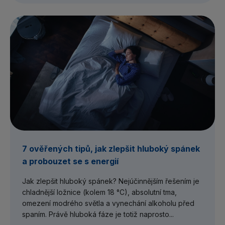
7 ověřených tipů, jak zlepšit hluboký spánek
a probouzet se s energií
Jak zlepšit hluboký spánek? Nejúčinnějším řešením je
chladnější ložnice (kolem 18 °C), absolutní tma,
omezení modrého světla a vynechání alkoholu před
spaním. Právě hluboká fáze je totiž naprosto...