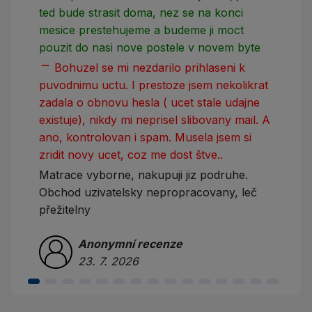
ted bude strasit doma, nez se na konci
mesice prestehujeme a budeme ji moct
pouzit do nasi nove postele v novem byte
remove
Bohuzel se mi nezdarilo prihlaseni k
puvodnimu uctu. I prestoze jsem nekolikrat
zadala o obnovu hesla ( ucet stale udajne
existuje), nikdy mi neprisel slibovany mail. A
ano, kontrolovan i spam. Musela jsem si
zridit novy ucet, coz me dost štve..
Matrace vyborne, nakupuji jiz podruhe.
Obchod uzivatelsky nepropracovany, leč
přežitelny
Anonymní recenze
23. 7. 2026