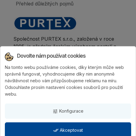
Přehled důležitých pojmů
Společnost PURTEX s.r.o., založená v roce
1995, je předním českým výrobcem postelí a
klinicky hodnocených matrací.
Dovolte nám používat cookies
Na tomto webu používáme cookies, díky kterým může web
správně fungovat, vyhodnocujeme díky nim anonymně
návštěvnost nebo vám přizpůsobujeme reklamu na míru.
Odsouhlaste prosím nastavení cookies souborů pro použití
webu.
Konfigurace
tune
done_all
Akceptovat
PURTEX s.r.o.
| Vytvořila digitální agentura
4WORKS