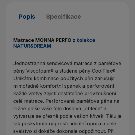
Popis
Specifikace
Matrace MONNA PERFO z
kolekce
NATUR&DREAM
Jednostranná sendvičová matrace z paměťové
pěny Viscofoam® a studené pěny CoolFlex®.
Unikátní kombinace použitých pěn zaručuje
mimořádně komfortní spánek a perforování
každé vrstvy zajistí dostatečné provzdušnění
celé matrace. Perforovaná paměťová pěna na
ložné ploše vaše tělo doslova „obteče“ a
vytvaruje se přesně podle vašich křivek. Tělu je
tak poskytnuta naprosto ideální opora a celé
svalstvo si dokáže dokonale odpočinout. Při