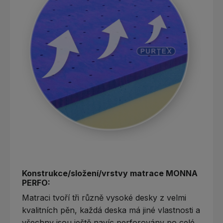
Konstrukce/složení/vrstvy matrace MONNA
PERFO:
Matraci tvoří tři různě vysoké desky z velmi
kvalitních pěn, každá deska má jiné vlastnosti a
všechny jsou ještě navíc perforovány po celé