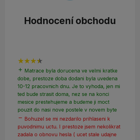
Hodnocení obchodu
add
add
Matrace byla dorucena ve velmi kratke
dobe, prestoze doba dodani byla uvedena
10-12 pracovnich dnu. Je to vyhoda, jen mi
ted bude strasit doma, nez se na konci
mesice prestehujeme a budeme ji moct
pouzit do nasi nove postele v novem byte
remove
Bohuzel se mi nezdarilo prihlaseni k
puvodnimu uctu. I prestoze jsem nekolikrat
zadala o obnovu hesla ( ucet stale udajne