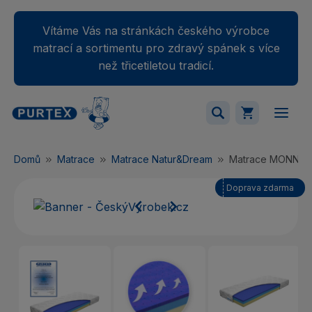
Vítáme Vás na stránkách českého výrobce
matrací a sortimentu pro zdravý spánek s více
než třicetiletou tradicí.
Váš nákupný košík je momentálne prázdny.
Domů
Matrace
Matrace Natur&Dream
Matrace MONNA 
Přidejte produkty do košíku.
Doprava zdarma

