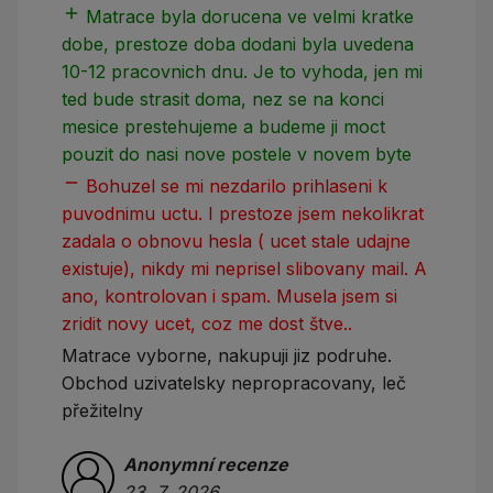
add
add
Matrace byla dorucena ve velmi kratke
dobe, prestoze doba dodani byla uvedena
10-12 pracovnich dnu. Je to vyhoda, jen mi
ted bude strasit doma, nez se na konci
mesice prestehujeme a budeme ji moct
pouzit do nasi nove postele v novem byte
remove
Bohuzel se mi nezdarilo prihlaseni k
puvodnimu uctu. I prestoze jsem nekolikrat
zadala o obnovu hesla ( ucet stale udajne
existuje), nikdy mi neprisel slibovany mail. A
ano, kontrolovan i spam. Musela jsem si
zridit novy ucet, coz me dost štve..
Matrace vyborne, nakupuji jiz podruhe.
Obchod uzivatelsky nepropracovany, leč
přežitelny
Anonymní recenze
23. 7. 2026