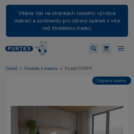
Vítáme Vás na stránkách českého výrobce
matrací a sortimentu pro zdravý spánek s více
než třicetiletou tradicí.
Váš nákupný košík je momentálne prázdny.
Domů
Postele z masivu
Postel POPPY
Přidejte produkty do košíku.
Doprava zdarma