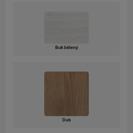
Buk bělený
Dub