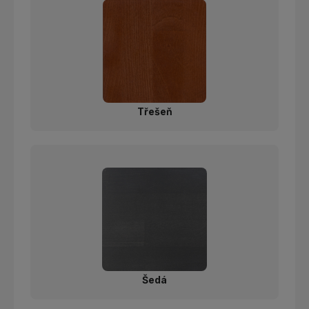
Třešeň
Šedá