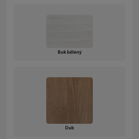
Buk bělený
Dub