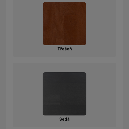
Třešeň
Šedá