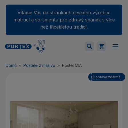
Vítáme Vás na stránkách českého výrobce
matrací a sortimentu pro zdravý spánek s více
než třicetiletou tradicí.
Váš nákupný košík je momentálne prázdny.
Domů
Postele z masivu
Postel MIA
Přidejte produkty do košíku.
Doprava zdarma