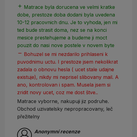
add
add
Matrace byla dorucena ve velmi kratke
dobe, prestoze doba dodani byla uvedena
10-12 pracovnich dnu. Je to vyhoda, jen mi
ted bude strasit doma, nez se na konci
mesice prestehujeme a budeme ji moct
pouzit do nasi nove postele v novem byte
remove
Bohuzel se mi nezdarilo prihlaseni k
puvodnimu uctu. I prestoze jsem nekolikrat
zadala o obnovu hesla ( ucet stale udajne
existuje), nikdy mi neprisel slibovany mail. A
ano, kontrolovan i spam. Musela jsem si
zridit novy ucet, coz me dost štve..
Matrace vyborne, nakupuji jiz podruhe.
Obchod uzivatelsky nepropracovany, leč
přežitelny
Anonymní recenze