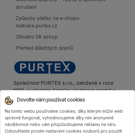
doručení
Způsoby platby na e-shopu
matrace.purtex.cz
Oficiální SK eshop
Přehled důležitých pojmů
Společnost PURTEX s.r.o., založená v roce
1995, je předním českým výrobcem postelí a
klinicky hodnocených matrací.
Dovolte nám používat cookies
Na tomto webu používáme cookies, díky kterým může web
správně fungovat, vyhodnocujeme díky nim anonymně
návštěvnost nebo vám přizpůsobujeme reklamu na míru.
Odsouhlaste prosím nastavení cookies souborů pro použití