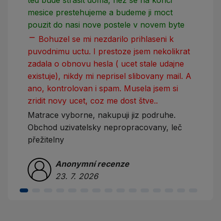
mesice prestehujeme a budeme ji moct
pouzit do nasi nove postele v novem byte
remove
Bohuzel se mi nezdarilo prihlaseni k
puvodnimu uctu. I prestoze jsem nekolikrat
zadala o obnovu hesla ( ucet stale udajne
existuje), nikdy mi neprisel slibovany mail. A
ano, kontrolovan i spam. Musela jsem si
zridit novy ucet, coz me dost štve..
Matrace vyborne, nakupuji jiz podruhe.
Obchod uzivatelsky nepropracovany, leč
přežitelny
Anonymní recenze
23. 7. 2026