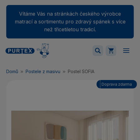
Vítáme Vás na stránkách českého výrobce
matrací a sortimentu pro zdravý spánek s více
než třicetiletou tradicí.
Váš nákupný košík je momentálne prázdny.
Domů
Postele z masivu
Postel SOFIA
Přidejte produkty do košíku.
Doprava zdarma