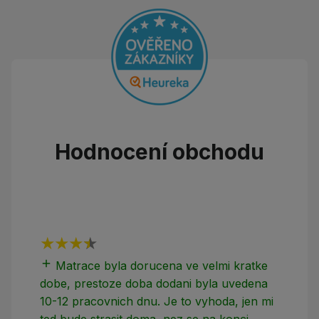
Hodnocení obchodu
add
add
Matrace byla dorucena ve velmi kratke
dobe, prestoze doba dodani byla uvedena
10-12 pracovnich dnu. Je to vyhoda, jen mi
ted bude strasit doma, nez se na konci