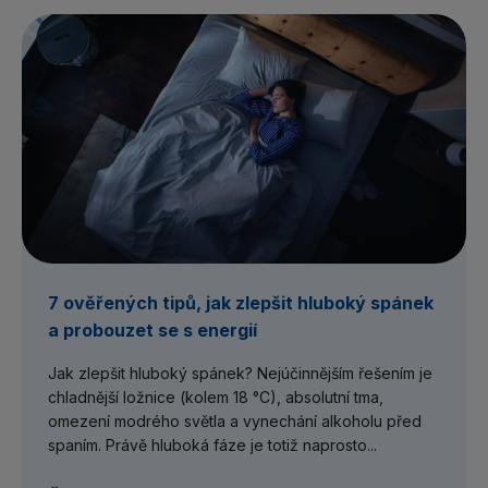
7 ověřených tipů, jak zlepšit hluboký spánek
a probouzet se s energií
Jak zlepšit hluboký spánek? Nejúčinnějším řešením je
chladnější ložnice (kolem 18 °C), absolutní tma,
omezení modrého světla a vynechání alkoholu před
spaním. Právě hluboká fáze je totiž naprosto...