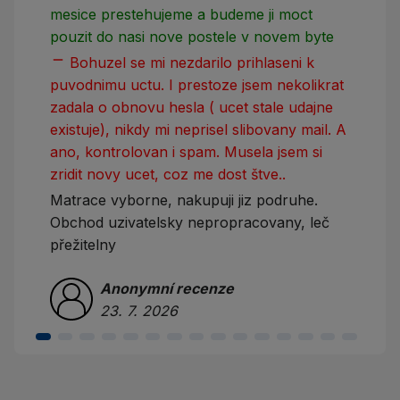
mesice prestehujeme a budeme ji moct
pouzit do nasi nove postele v novem byte
remove
Bohuzel se mi nezdarilo prihlaseni k
puvodnimu uctu. I prestoze jsem nekolikrat
zadala o obnovu hesla ( ucet stale udajne
existuje), nikdy mi neprisel slibovany mail. A
ano, kontrolovan i spam. Musela jsem si
zridit novy ucet, coz me dost štve..
Matrace vyborne, nakupuji jiz podruhe.
Obchod uzivatelsky nepropracovany, leč
přežitelny
Anonymní recenze
23. 7. 2026