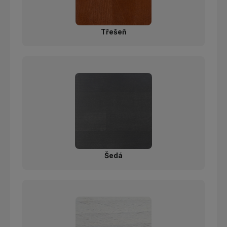
Třešeň
Šedá