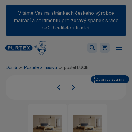
Vítáme Vás na stránkách českého výrobce
matrací a sortimentu pro zdravý spánek s více
než třicetiletou tradicí.
Váš nákupný košík je momentálne prázdny.
Domů
Postele z masivu
postel LUCIE
Přidejte produkty do košíku.
Doprava zdarma

