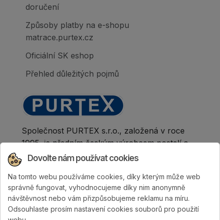
doručení
Způsoby platby na e-shopu
matrace.purtex.cz
Oficiální SK eshop
Přehled důležitých pojmů
Společnost PURTEX s.r.o., založená v roce
1995, je předním českým výrobcem postelí a
klinicky hodnocených matrací.
Dovolte nám používat cookies
Na tomto webu používáme cookies, díky kterým může web
správně fungovat, vyhodnocujeme díky nim anonymně
návštěvnost nebo vám přizpůsobujeme reklamu na míru.
Odsouhlaste prosím nastavení cookies souborů pro použití
webu.