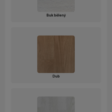
Buk bělený
Dub