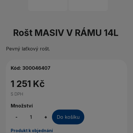
Rošt MASIV V RÁMU 14L
Pevný laťkový rošt.
Kód:
300046407
1 251 Kč
S DPH
Množství
-
+
Do košíku
Produkt k objednání