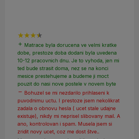
add
add
Matrace byla dorucena ve velmi kratke
dobe, prestoze doba dodani byla uvedena
10-12 pracovnich dnu. Je to vyhoda, jen mi
ted bude strasit doma, nez se na konci
mesice prestehujeme a budeme ji moct
pouzit do nasi nove postele v novem byte
remove
Bohuzel se mi nezdarilo prihlaseni k
puvodnimu uctu. I prestoze jsem nekolikrat
zadala o obnovu hesla ( ucet stale udajne
existuje), nikdy mi neprisel slibovany mail. A
ano, kontrolovan i spam. Musela jsem si
zridit novy ucet, coz me dost štve..