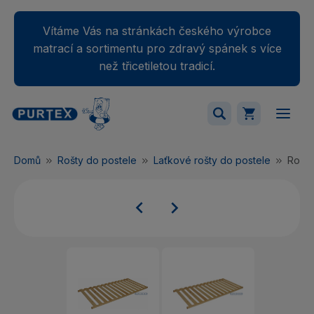
Vítáme Vás na stránkách českého výrobce
matrací a sortimentu pro zdravý spánek s více
než třicetiletou tradicí.
Váš nákupný košík je momentálne prázdny.
Domů
Rošty do postele
Laťkové rošty do postele
Rošt 
Přidejte produkty do košíku.

