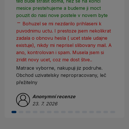
ted bude strasit doma, nez se na konci
mesice prestehujeme a budeme ji moct
pouzit do nasi nove postele v novem byte
remove
Bohuzel se mi nezdarilo prihlaseni k
puvodnimu uctu. I prestoze jsem nekolikrat
zadala o obnovu hesla ( ucet stale udajne
existuje), nikdy mi neprisel slibovany mail. A
ano, kontrolovan i spam. Musela jsem si
zridit novy ucet, coz me dost štve..
Matrace vyborne, nakupuji jiz podruhe.
Obchod uzivatelsky nepropracovany, leč
přežitelny
Anonymní recenze
23. 7. 2026