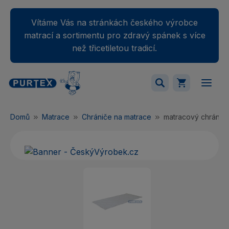
Vítáme Vás na stránkách českého výrobce
matrací a sortimentu pro zdravý spánek s více
než třicetiletou tradicí.
Váš nákupný košík je momentálne prázdny.
Domů
Matrace
Chrániče na matrace
matracový chránič 
Přidejte produkty do košíku.