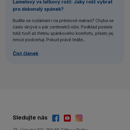
Lamelový vs laťkový rošt: Jaký rošt vybrat
pro dokonalý spánek?
Budíte se rozlámaní i na prémiové matraci? Chyba se
často skrývá o pár centimetrů níže. Podklad postele
totiž tvoří až třetinu spánkového komfortu, přesto jej
mnozí podceňují. Pokud právě řešíte...
Číst článek
Sledujte nás
Ústecká 103, 250 66 Zdiby u Prahy