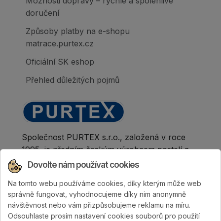
Možnosti dopravy – rychlé a spolehlivé
doručení
Způsoby platby na e-shopu
matrace.purtex.cz
Oficiální SK eshop
Přehled důležitých pojmů
Společnost PURTEX s.r.o., založená v roce
1995, je předním českým výrobcem postelí a
klinicky hodnocených matrací.
Dovolte nám používat cookies
Na tomto webu používáme cookies, díky kterým může web
správně fungovat, vyhodnocujeme díky nim anonymně
návštěvnost nebo vám přizpůsobujeme reklamu na míru.
Odsouhlaste prosím nastavení cookies souborů pro použití