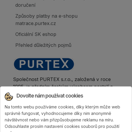
doručení
Způsoby platby na e-shopu
matrace.purtex.cz
Oficiální SK eshop
Přehled důležitých pojmů
Společnost PURTEX s.r.o., založená v roce
1995, je předním českým výrobcem postelí a
klinicky hodnocených matrací.
Dovolte nám používat cookies
Na tomto webu používáme cookies, díky kterým může web
správně fungovat, vyhodnocujeme díky nim anonymně
návštěvnost nebo vám přizpůsobujeme reklamu na míru.
Odsouhlaste prosím nastavení cookies souborů pro použití