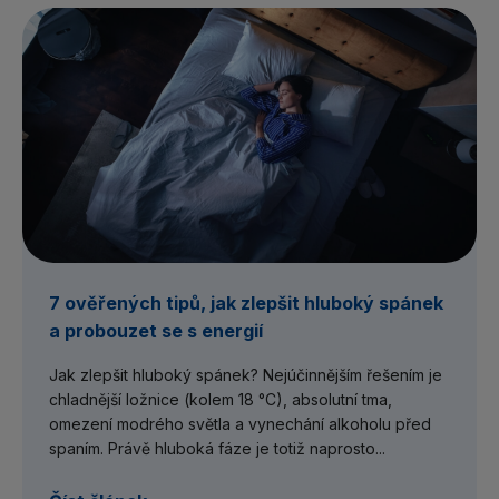
7 ověřených tipů, jak zlepšit hluboký spánek
a probouzet se s energií
Jak zlepšit hluboký spánek? Nejúčinnějším řešením je
chladnější ložnice (kolem 18 °C), absolutní tma,
omezení modrého světla a vynechání alkoholu před
spaním. Právě hluboká fáze je totiž naprosto...