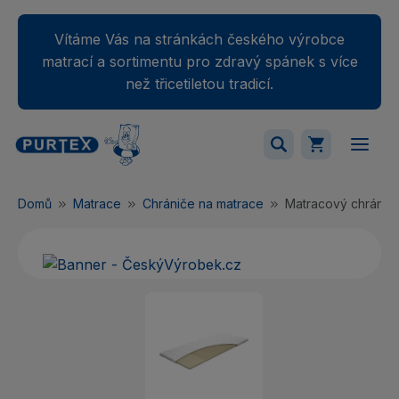
Vítáme Vás na stránkách českého výrobce
matrací a sortimentu pro zdravý spánek s více
než třicetiletou tradicí.
Váš nákupný košík je momentálne prázdny.
Domů
Matrace
Chrániče na matrace
Matracový chránič
Přidejte produkty do košíku.