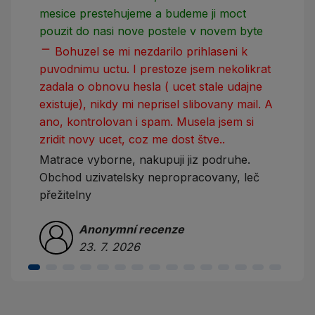
mesice prestehujeme a budeme ji moct
pouzit do nasi nove postele v novem byte
remove
Bohuzel se mi nezdarilo prihlaseni k
puvodnimu uctu. I prestoze jsem nekolikrat
zadala o obnovu hesla ( ucet stale udajne
existuje), nikdy mi neprisel slibovany mail. A
ano, kontrolovan i spam. Musela jsem si
zridit novy ucet, coz me dost štve..
Matrace vyborne, nakupuji jiz podruhe.
Obchod uzivatelsky nepropracovany, leč
přežitelny
Anonymní recenze
23. 7. 2026