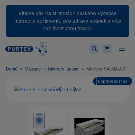
Vítáme Vás na stránkách českého výrobce
matrací a sortimentu pro zdravý spánek s více
než třicetiletou tradicí.
Váš nákupný košík je momentálne prázdny.
Domů
Matrace
Matrace luxusní
Matrace SALMA AIR HA
Přidejte produkty do košíku.
Doprava zdarma

