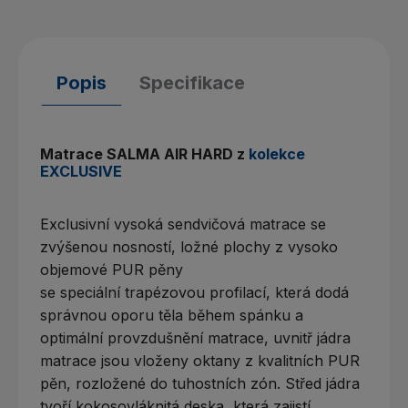
Popis
Specifikace
Matrace SALMA AIR HARD z
kolekce
EXCLUSIVE
Exclusivní vysoká sendvičová matrace se
zvýšenou nosností, ložné plochy z vysoko
objemové PUR pěny
se speciální trapézovou profilací, která dodá
správnou oporu těla během spánku a
optimální provzdušnění matrace, uvnitř jádra
matrace jsou vloženy oktany z kvalitních PUR
pěn, rozložené do tuhostních zón. Střed jádra
tvoří kokosovláknitá deska, která zajistí