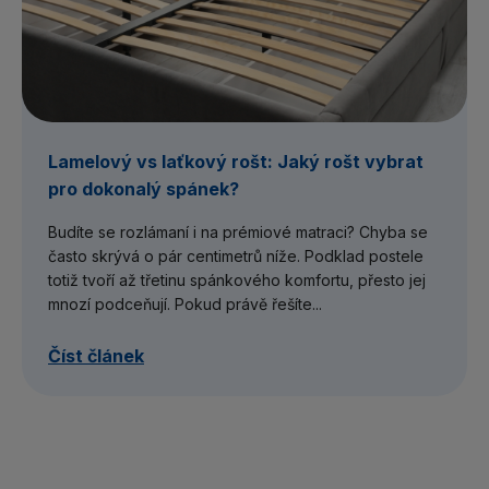
Lamelový vs laťkový rošt: Jaký rošt vybrat
pro dokonalý spánek?
Budíte se rozlámaní i na prémiové matraci? Chyba se
často skrývá o pár centimetrů níže. Podklad postele
totiž tvoří až třetinu spánkového komfortu, přesto jej
mnozí podceňují. Pokud právě řešíte...
Číst článek