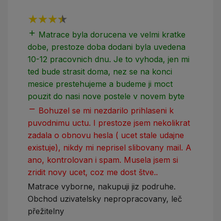
add
add
Matrace byla dorucena ve velmi kratke
dobe, prestoze doba dodani byla uvedena
10-12 pracovnich dnu. Je to vyhoda, jen mi
ted bude strasit doma, nez se na konci
mesice prestehujeme a budeme ji moct
pouzit do nasi nove postele v novem byte
remove
Bohuzel se mi nezdarilo prihlaseni k
puvodnimu uctu. I prestoze jsem nekolikrat
zadala o obnovu hesla ( ucet stale udajne
existuje), nikdy mi neprisel slibovany mail. A
ano, kontrolovan i spam. Musela jsem si
zridit novy ucet, coz me dost štve..
Matrace vyborne, nakupuji jiz podruhe.
Obchod uzivatelsky nepropracovany, leč
přežitelny