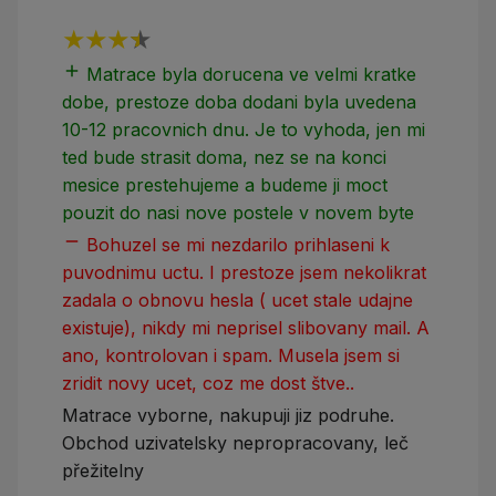
add
add
Matrace byla dorucena ve velmi kratke
dobe, prestoze doba dodani byla uvedena
10-12 pracovnich dnu. Je to vyhoda, jen mi
ted bude strasit doma, nez se na konci
mesice prestehujeme a budeme ji moct
pouzit do nasi nove postele v novem byte
remove
Bohuzel se mi nezdarilo prihlaseni k
puvodnimu uctu. I prestoze jsem nekolikrat
zadala o obnovu hesla ( ucet stale udajne
existuje), nikdy mi neprisel slibovany mail. A
ano, kontrolovan i spam. Musela jsem si
zridit novy ucet, coz me dost štve..
Matrace vyborne, nakupuji jiz podruhe.
Obchod uzivatelsky nepropracovany, leč
přežitelny