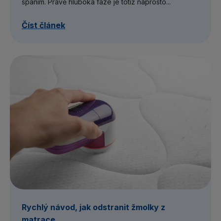
spaním. Právě hluboká fáze je totiž naprosto...
Číst článek
Rychlý návod, jak odstranit žmolky z
matrace