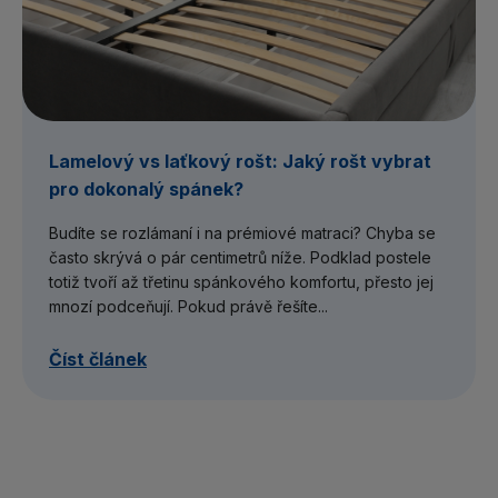
Lamelový vs laťkový rošt: Jaký rošt vybrat
pro dokonalý spánek?
Budíte se rozlámaní i na prémiové matraci? Chyba se
často skrývá o pár centimetrů níže. Podklad postele
totiž tvoří až třetinu spánkového komfortu, přesto jej
mnozí podceňují. Pokud právě řešíte...
Číst článek