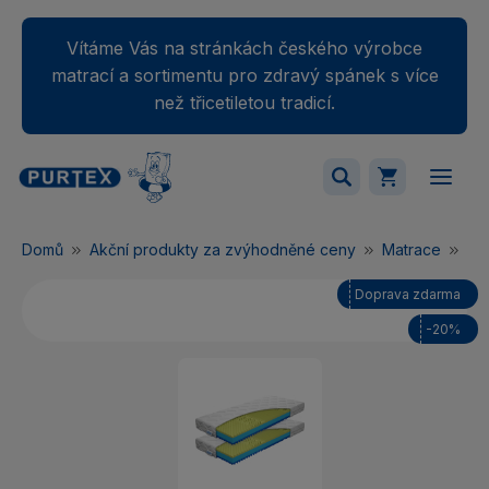
Vítáme Vás na stránkách českého výrobce
matrací a sortimentu pro zdravý spánek s více
než třicetiletou tradicí.
Váš nákupný košík je momentálne prázdny.
Domů
Akční produkty za zvýhodněné ceny
Matrace
Ma
Přidejte produkty do košíku.
Doprava zdarma
-20%