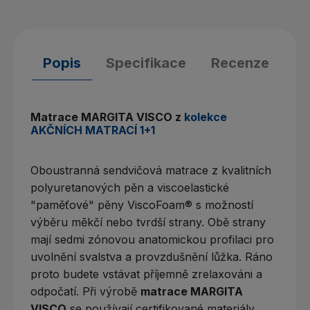
Popis
Specifikace
Recenze
Matrace MARGITA VISCO z
kolekce
AKČNÍCH MATRACÍ 1+1
Oboustranná sendvičová matrace z kvalitních
polyuretanových pěn a viscoelastické
"paměťové" pěny ViscoFoam® s možností
výběru měkčí nebo tvrdší strany. Obě strany
mají sedmi zónovou anatomickou profilaci pro
uvolnění svalstva a provzdušnění lůžka. Ráno
proto budete vstávat příjemně zrelaxováni a
odpočatí. Při výrobě
matrace MARGITA
VISCO
se používají certifikované materiály