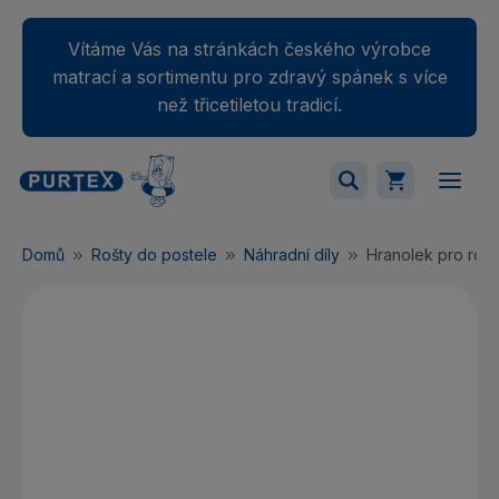
Vítáme Vás na stránkách českého výrobce
matrací a sortimentu pro zdravý spánek s více
než třicetiletou tradicí.
Váš nákupný košík je momentálne prázdny.
Domů
Rošty do postele
Náhradní díly
Hranolek pro rošt 
Přidejte produkty do košíku.