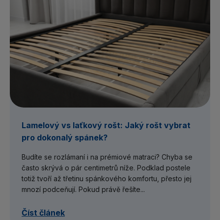
Lamelový vs laťkový rošt: Jaký rošt vybrat
pro dokonalý spánek?
Budíte se rozlámaní i na prémiové matraci? Chyba se
často skrývá o pár centimetrů níže. Podklad postele
totiž tvoří až třetinu spánkového komfortu, přesto jej
mnozí podceňují. Pokud právě řešíte...
Číst článek