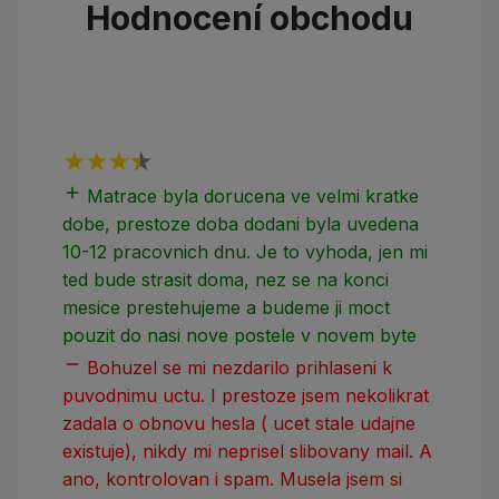
Hodnocení obchodu
add
add
Matrace byla dorucena ve velmi kratke
dobe, prestoze doba dodani byla uvedena
10-12 pracovnich dnu. Je to vyhoda, jen mi
ted bude strasit doma, nez se na konci
mesice prestehujeme a budeme ji moct
pouzit do nasi nove postele v novem byte
remove
Bohuzel se mi nezdarilo prihlaseni k
puvodnimu uctu. I prestoze jsem nekolikrat
zadala o obnovu hesla ( ucet stale udajne
existuje), nikdy mi neprisel slibovany mail. A
ano, kontrolovan i spam. Musela jsem si