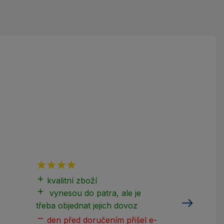
add
kvalitní zboží
Perfektní k
add
vynesou do patra, ale je
třeba objednat jejich dovoz
remove
den před doručením přišel e-