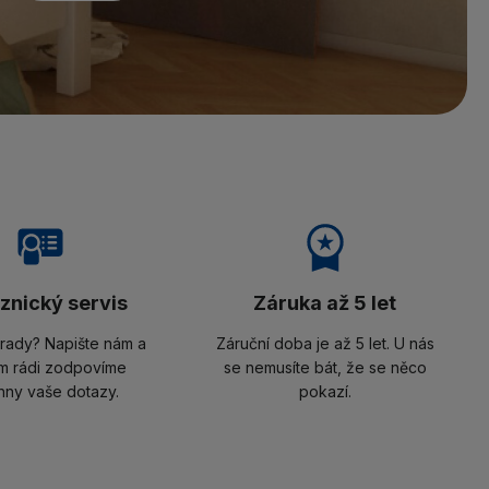
znický servis
Záruka až 5 let
 rady? Napište nám a
Záruční doba je až 5 let. U nás
m rádi zodpovíme
se nemusíte bát, že se něco
hny vaše dotazy.
pokazí.