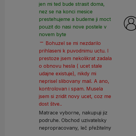
jen mi ted bude strasit doma,
nez se na konci mesice
prestehujeme a budeme ji moct
pouzit do nasi nove postele v
novem byte
remove
Bohuzel se mi nezdarilo
prihlaseni k puvodnimu uctu. I
prestoze jsem nekolikrat zadala
o obnovu hesla ( ucet stale
udajne existuje), nikdy mi
neprisel slibovany mail. A ano,
kontrolovan i spam. Musela
jsem si zridit novy ucet, coz me
dost štve..
Matrace vyborne, nakupuji jiz
podruhe. Obchod uzivatelsky
nepropracovany, leč přežitelny