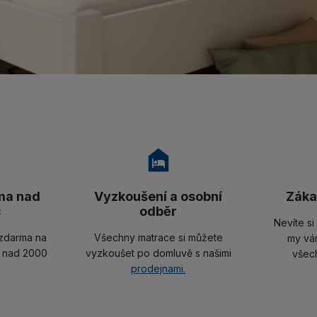
ma nad
Vyzkoušení a osobní
Záka
č
odběr
Nevíte si
zdarma na
Všechny matrace si můžete
my vá
 nad 2000
vyzkoušet po domluvě s našimi
všec
prodejnami.