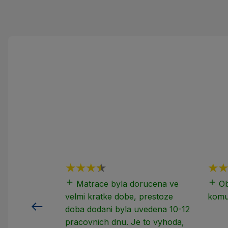
add
add
Matrace byla dorucena ve
Ob
velmi kratke dobe, prestoze
komu
doba dodani byla uvedena 10-12
pracovnich dnu. Je to vyhoda,