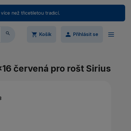
e než třicetiletou tradicí.

Košík
Přihlásit se
ail
Váš nákupný košík je momentálne prázdny.
16 červená pro rošt Sirius
Přidejte produkty do košíku.
slo
3
Ukázat
imálně 5 znaků
omněli jste své heslo?