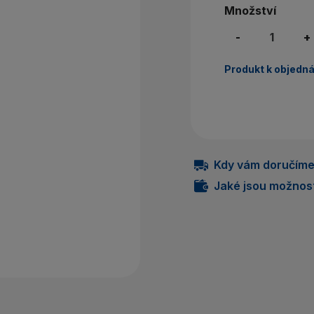
Nem
Množství
-
+
P
Produkt k objedná
Kdy vám doručíme 
Jaké jsou možnost