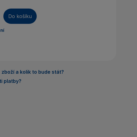
áte účet? Vytvořte si ho
Do košíku
řihlásit se
ní
zboží a kolik to bude stát?
i platby?