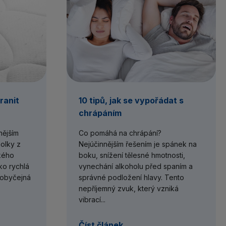
ranit
10 tipů, jak se vypořádat s
chrápáním
nějším
Co pomáhá na chrápání?
olky z
Nejúčinnějším řešením je spánek na
ckého
boku, snížení tělesné hmotnosti,
ko rychlá
vynechání alkoholu před spaním a
í obyčejná
správné podložení hlavy. Tento
nepříjemný zvuk, který vzniká
vibrací...
Číst článek