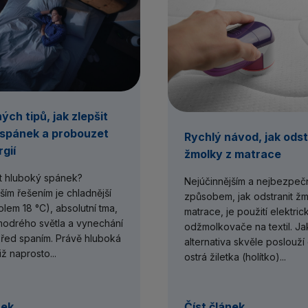
ých tipů, jak zlepšit
 spánek a probouzet
Rychlý návod, jak odst
rgií
žmolky z matrace
it hluboký spánek?
Nejúčinnějším a nejbezpeč
ším řešením je chladnější
způsobem, jak odstranit žm
olem 18 °C), absolutní tma,
matrace, je použití elektri
odrého světla a vynechání
odžmolkovače na textil. Ja
před spaním. Právě hluboká
alternativa skvěle poslouž
iž naprosto...
ostrá žiletka (holítko)...
nek
Číst článek