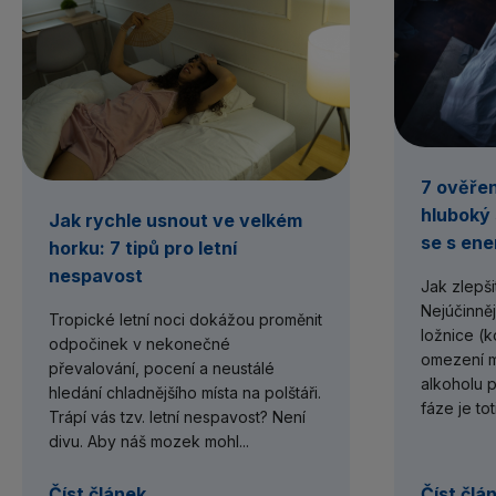
7 ověřen
hluboký
Jak rychle usnout ve velkém
se s ene
horku: 7 tipů pro letní
nespavost
Jak zlepš
Nejúčinněj
Tropické letní noci dokážou proměnit
ložnice (k
odpočinek v nekonečné
omezení m
převalování, pocení a neustálé
alkoholu 
hledání chladnějšího místa na polštáři.
fáze je tot
Trápí vás tzv. letní nespavost? Není
divu. Aby náš mozek mohl...
Číst článek
Číst člá