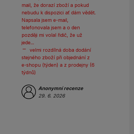
mail, že dorazí zboží a pokud
nebudu k dispozici ať dám vědět.
Anon
Napsala jsem e-mail,
22. 
telefonovala jsem a o den
později mi volal řidič, že už
jede...
remove
velmi rozdílná doba dodání
stejného zboží při objednání z
e-shopu (týden) a z prodejny (6
týdnů)
Anonymní recenze
29. 6. 2026