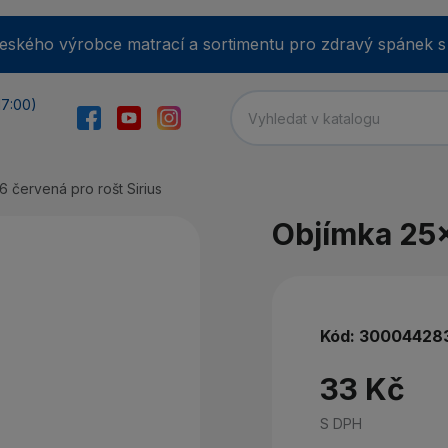
ského výrobce matrací a sortimentu pro zdravý spánek s víc
17:00)
 červená pro rošt Sirius
E-m
Objímka 25x
He
Kód:
30004428
33 Kč
Min
S DPH
Zap