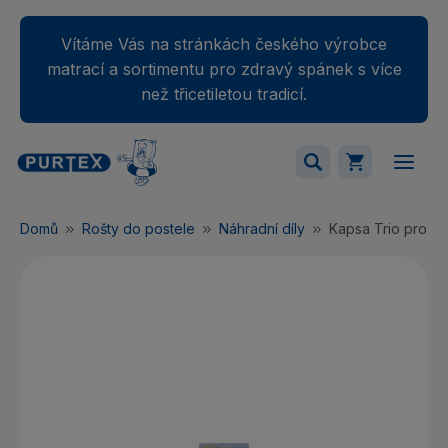
Vítáme Vás na stránkách českého výrobce
matrací a sortimentu pro zdravý spánek s více
než třicetiletou tradicí.
Váš nákupný košík je momentálne prázdny.
Domů
Rošty do postele
Náhradní díly
Kapsa Trio pro roš
Přidejte produkty do košíku.