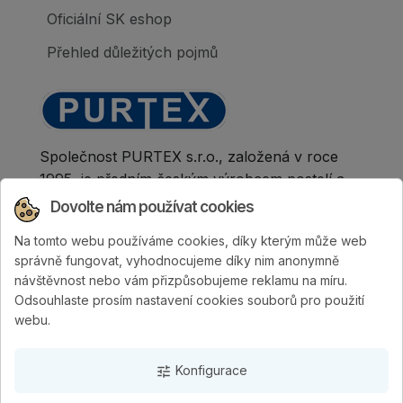
Oficiální SK eshop
Přehled důležitých pojmů
Společnost PURTEX s.r.o., založená v roce
1995, je předním českým výrobcem postelí a
klinicky hodnocených matrací.
Dovolte nám používat cookies
Na tomto webu používáme cookies, díky kterým může web
správně fungovat, vyhodnocujeme díky nim anonymně
návštěvnost nebo vám přizpůsobujeme reklamu na míru.
Odsouhlaste prosím nastavení cookies souborů pro použití
webu.
Konfigurace
tune