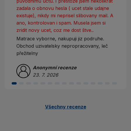
puvodnimu uctu. I prestoze jsem nekolikrat
zadala o obnovu hesla ( ucet stale udajne
existuje), nikdy mi neprisel slibovany mail. A
ano, kontrolovan i spam. Musela jsem si
zridit novy ucet, coz me dost štve..
Matrace vyborne, nakupuji jiz podruhe.
Obchod uzivatelsky nepropracovany, leč
přežitelny
Anonymní recenze
23. 7. 2026
Všechny recenze