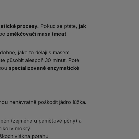
atické procesy.
Pokud se ptáte,
jak
 po
změkčovači masa (meat
obně, jako to dělají s masem.
te působit alespoň 30 minut. Poté
jsou
specializované enzymatické
ohou nenávratně poškodit jádro lůžka.
o pěn (zejména u paměťové pěny) a
ikoliv mokrý.​
škodit vlákna potahu.