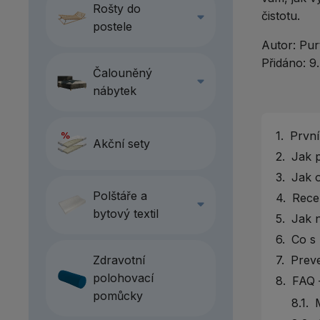
Rošty do
čistotu.
postele
Autor:
Pur
Přidáno:
9.
Čalouněný
nábytek
1.
První
Akční sety
2.
Jak p
3.
Jak o
Polštáře a
4.
Recep
bytový textil
5.
Jak n
6.
Co s 
Zdravotní
7.
Preve
polohovací
8.
FAQ –
pomůcky
8.1.
M