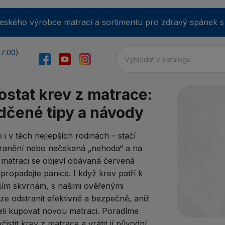
ského výrobce matrací a sortimentu pro zdravý spánek s víc
17:00)
ostat krev z matrace:
čené tipy a návody
E-m
 i v těch nejlepších rodinách – stačí
ranění nebo nečekaná „nehoda“ a na
He
 matraci se objeví obávaná červená
propadejte panice. I když krev patří k
ším skvrnám, s našimi ověřenými
lze odstranit efektivně a bezpečně, aniž
Min
li kupovat novou matraci. Poradíme
Zap
čistit krev z matrace a vrátit jí původní