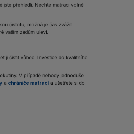
jste přehlédli. Nechte matraci volně
ckou čistotu, možná je čas zvážit
eré vašim zádům uleví.
ji čistit vůbec. Investice do kvalitního
tekutiny. V případě nehody jednoduše
y
a
chrániče matrací
a ušetřete si do