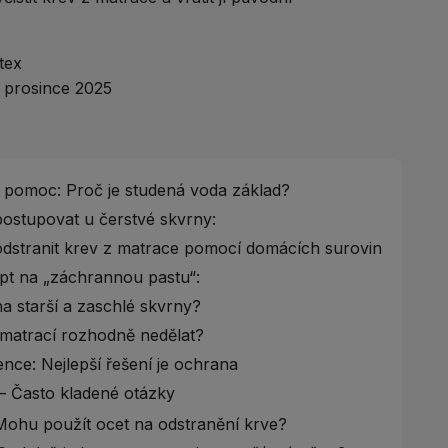
Nem
P
tex
 prosince 2025
 pomoc: Proč je studená voda základ?
ostupovat u čerstvé skvrny:
dstranit krev z matrace pomocí domácích surovin
t na „záchrannou pastu“:
a starší a zaschlé skvrny?
matrací rozhodně nedělat?
nce: Nejlepší řešení je ochrana
 Často kladené otázky
ohu použít ocet na odstranění krve?