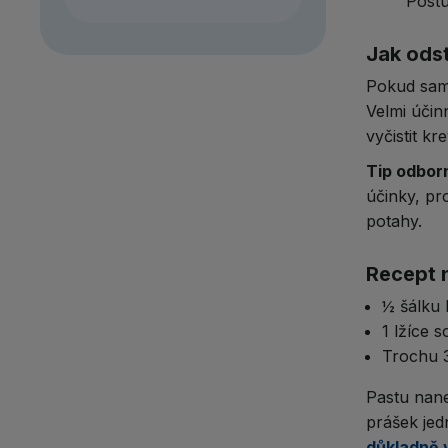
Postu
Jak ods
Pokud samo
Velmi účin
vyčistit k
Tip odbor
účinky, pr
potahy.​
Recept 
½ šálku 
1 lžíce so
Trochu 3
Pastu nane
prášek jed
důkladně v