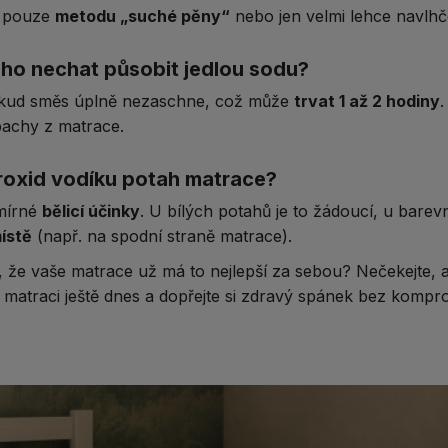
e pouze
metodu „suché pěny“
nebo jen velmi lehce navlhč
uho nechat působit jedlou sodu?
okud směs úplně nezaschne, což může
trvat 1 až 2 hodiny
pachy z matrace.
eroxid vodíku potah matrace?
mírné
bělicí účinky
. U bílých potahů je to žádoucí, u bar
ístě
(např. na spodní straně matrace).
, že vaše matrace už má to nejlepší za sebou? Nečekejte, a
matraci ještě dnes a dopřejte si zdravý spánek bez kompr