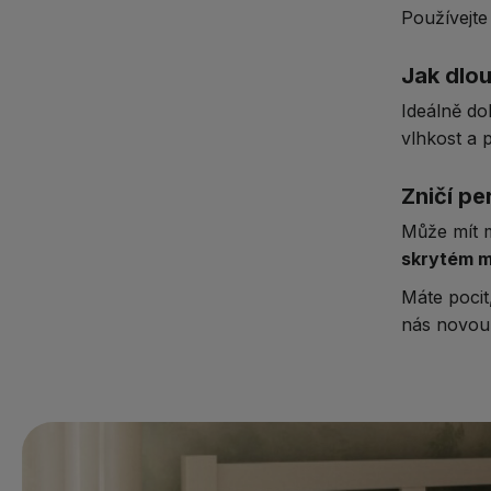
Používejt
Jak dlo
Ideálně d
vlhkost a 
Zničí p
Může mít 
skrytém m
Máte pocit
nás novou 