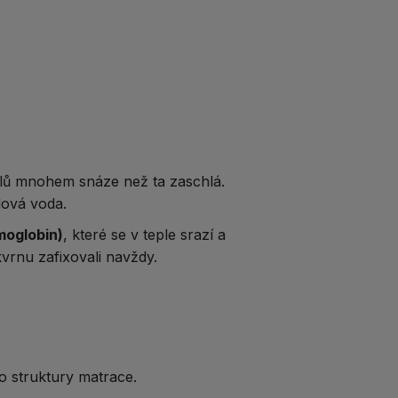
olů mnohem snáze než ta zaschlá.
dová voda.
moglobin)
, které se v teple srazí a
rnu zafixovali navždy.​
do struktury matrace.