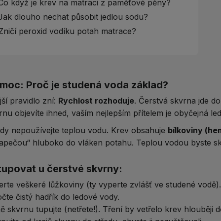
o když je krev na matraci z paměťové pěny?
ak dlouho nechat působit jedlou sodu?
Zničí peroxid vodíku potah matrace?
omoc: Proč je studená voda základ?
jší pravidlo zní:
Rychlost rozhoduje
. Čerstvá skvrna jde d
nu objevíte ihned, vaším nejlepším přítelem je obyčejná le
dy nepoužívejte teplou vodu. Krev obsahuje
bílkoviny (he
apečou“ hluboko do vláken potahu. Teplou vodou byste skv
tupovat u čerstvé skvrny:
rte veškeré lůžkoviny (ty vyperte zvlášť ve studené vodě).
te čistý hadřík do ledové vody.
 skvrnu tupujte (netřete!). Tření by vetřelo krev hlouběji 