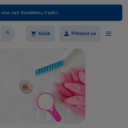
e než třicetiletou tradicí.

Košík
Přihlásit se
ail
Váš nákupný košík je momentálne prázdny.
Přidejte produkty do košíku.
slo
Ukázat
imálně 5 znaků
omněli jste své heslo?