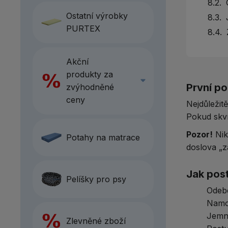
8.2.
C
Ostatní výrobky
8.3.
J
PURTEX
8.4.
Akční
produkty za
První p
zvýhodněné
ceny
Nejdůležitě
Pokud skvr
Pozor!
Nik
Potahy na matrace
doslova „z
Jak pos
Pelíšky pro psy
Odebe
Namoč
Jemně
Zlevněné zboží