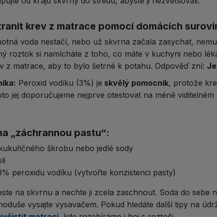
pujte od krajů skvrny do středu, abyste ji nezvětšovali.
tranit krev z matrace pomocí domácích surovi
tná voda nestačí, nebo už skvrna začala zasychat, nemusít
ný roztok si namícháte z toho, co máte v kuchyni nebo léká
rev z matrace, aby to bylo šetrné k potahu. Odpověď zní:
Je
níka:
Peroxid vodíku (3%) je
skvělý pomocník
, protože kre
oto jej doporučujeme nejprve otestovat na méně viditelném
na „záchrannou pastu“:
kukuřičného škrobu nebo jedlé sody
li
% peroxidu vodíku (vytvořte konzistenci pasty)
ste na skvrnu a nechte ji zcela zaschnout. Soda do sebe na
noduše vysajte vysavačem. Pokud hledáte další tipy na údr
yčistit matraci,
kde rozebíráme i boj s roztoči.