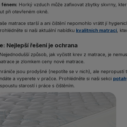
 fénem:
Horký vzduch může zafixovat zbytky skvrny, které 
t při otevřeném okně.
aše matrace starší a ani čištění nepomohlo vrátit jí hygieni
ohlédněte si naši aktuální nabídku
kvalitních matrací
, kt
: Nejlepší řešení je ochrana
jjednodušší způsob, jak vyčistit krev z matrace, je nemuset 
matrace je zlomkem ceny nové matrace.
rániče jsou prodyšné (nepotíte se v nich), ale nepropustí 
ndáte a vyperete v pračce. Prohlédněte si naši sekci
potah
poustu starostí i práce s čištěním.