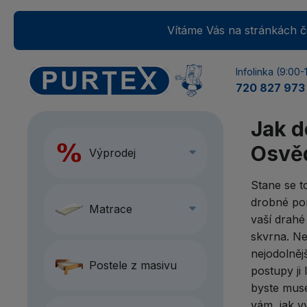
Vítáme Vás na stránkách če
Infolinka (9:00-
720 827 973
Jak d
Osvěd
Výprodej
Stane se to
drobné po
Matrace
vaší drahé
skvrna. Ne
nejodolněj
Postele z masivu
postupy ji 
byste muse
vám, jak vy