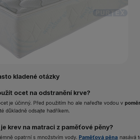
asto kladené otázky
užít ocet na odstranění krve?
ocet je účinný. Před použitím ho ale nařeďte vodou v
poměru
té důkladně odsajte hadříkem.
 je krev na matraci z paměťové pěny?
rémně opatrní s množstvím vody.
Paměťová pěna
nasává t