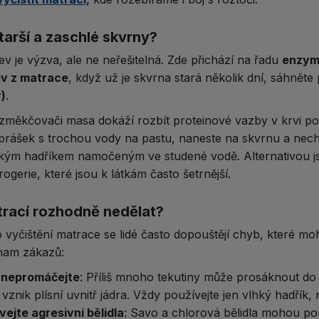
tarší a zaschlé skvrny?
ev je výzva, ale ne neřešitelná. Zde přichází na řadu
enzym
ev z matrace
, když už je skvrna stará několik dní, sáhněte
)
.
měkčovači masa dokáží rozbít proteinové vazby v krvi pod
prášek s trochou vody na pastu, naneste na skvrnu a nech
lhkým hadříkem namočeným ve studené vodě. Alternativou 
ogerie, které jsou k látkám často šetrnější.​
trací rozhodně nedělat?
o vyčištění matrace se lidé často dopouštějí chyb, které m
nam zákazů:
 nepromáčejte
: Příliš mnoho tekutiny může prosáknout d
vznik plísní uvnitř jádra. Vždy používejte jen vlhký hadřík, n
ejte agresivní bělidla
: Savo a chlorová bělidla mohou po