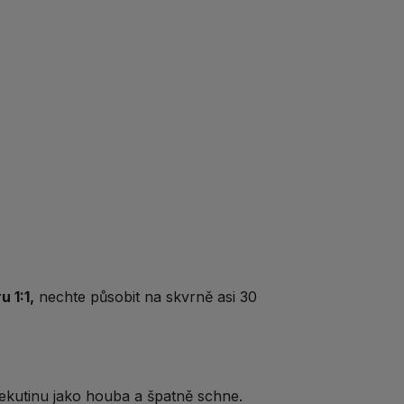
 1:1,
nechte působit na skvrně asi 30
ekutinu jako houba a špatně schne.