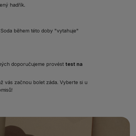
ený hadřík.
. Soda během této doby "vytahuje"
evných doporučujeme provést
test na
ž vás začnou bolet záda. Vyberte si u
omisů!