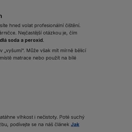
n
e hned volat profesionální čištění.
rničce. Nejčastější otázkou je, čím
dlá soda a peroxid
.
v „vyšumí“. Může však mít mírně bělicí
 místě matrace nebo použít na bílé
táhne vlhkost i nečistoty. Poté suchý
žbu, podívejte se na náš článek
Jak