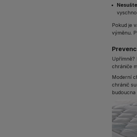
Nesušte
vyschnou
Pokud je v
výměnu. Pr
Prevence
Upřímně? Ne
chrániče 
Moderní ch
chránič su
budoucna s