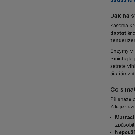
Jak na s
Zaschlá kr
dostat kr
tenderizer
Enzymy v z
Smíchejte 
setřete v
čističe
z dr
Co s ma
Při snaze 
Zde je sez
Matraci
způsobit 
Nepoužív